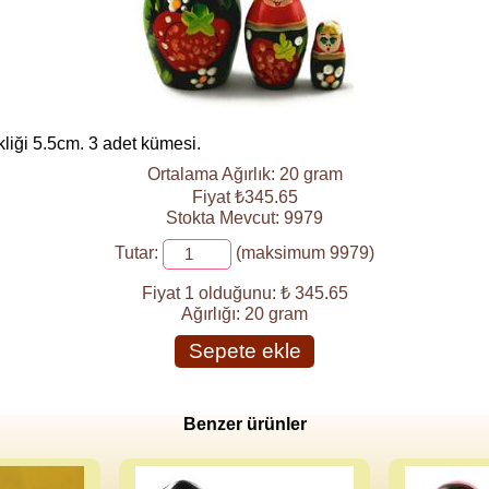
liği 5.5cm. 3 adet kümesi.
Ortalama Ağırlık: 20 gram
Fiyat ₺345.65
Stokta Mevcut: 9979
Tutar:
(maksimum 9979)
Fiyat 1 olduğunu:
₺ 345.65
Ağırlığı:
20 gram
Sepete ekle
Benzer ürünler