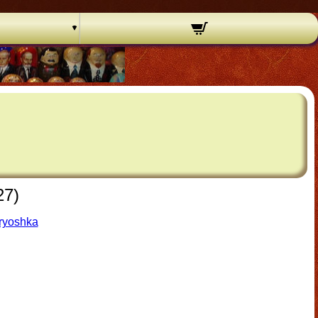
27)
ryoshka