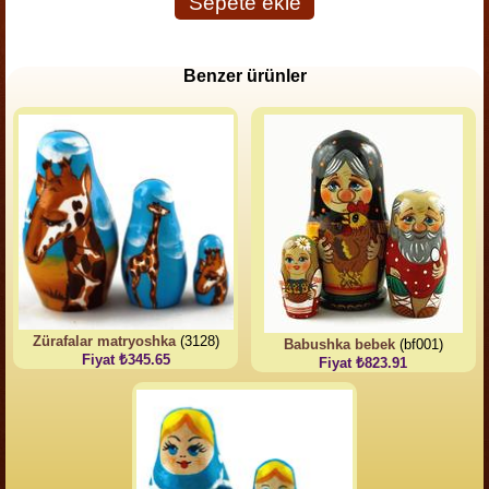
Sepete ekle
Benzer ürünler
Zürafalar matryoshka
(3128)
Babushka bebek
(bf001)
Fiyat ₺345.65
Fiyat ₺823.91