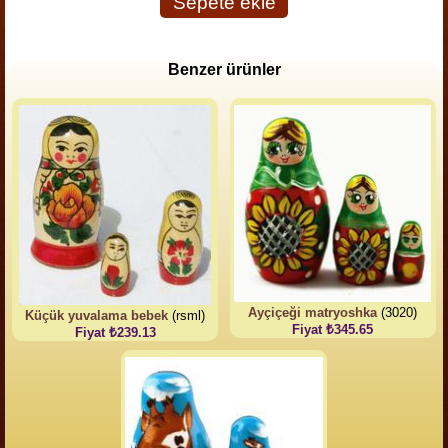
Sepete ekle
Benzer ürünler
Ayçiçeği matryoshka
(3020)
Küçük yuvalama bebek
(rsml)
Fiyat ₺345.65
Fiyat ₺239.13