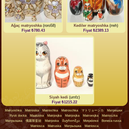
Ağaç matryoshka
(roro58)
Kediler matryoshka
(rreh)
Fiyat ₺780.43
Fiyat ₺2389.13
Siyah kedi
(umfz)
Fiyat ₺1215.22
|
|
|
|
|
|
Matryoshka
Matrioska
Matriochka
Matroschka
マトリョーシカ
Матрешки
|
|
|
|
|
|
Rysk docka
Maatuska
Matrjosjka
Matrjosjka
Matroesjka
Matrioszka
|
|
|
|
|
|
Матрьошка
俄羅斯套娃
Matrjoska
მატრიოშკა
Ματριόσκα
Boneca russa
|
|
|
Matriosca
Matruska
Матрьошка
Matriosca