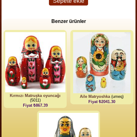
Sepete ekle
Benzer ürünler
Kırmızı Matruşka oyuncağı
Aile Matryoshka
(umeq)
(5011)
Fiyat ₺2041.30
Fiyat ₺867.39