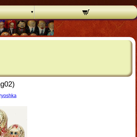
ag02)
ryoshka