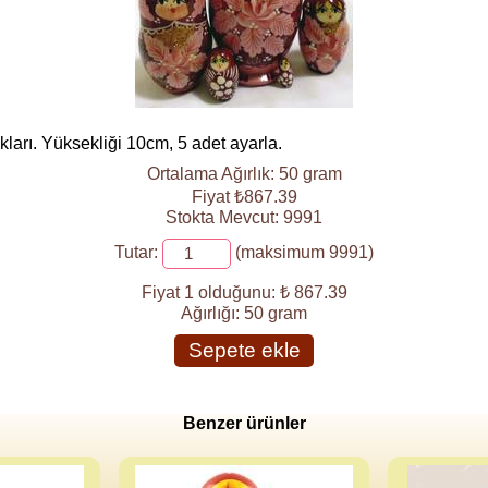
arı. Yüksekliği 10cm, 5 adet ayarla.
Ortalama Ağırlık: 50 gram
Fiyat ₺867.39
Stokta Mevcut: 9991
Tutar:
(maksimum 9991)
Fiyat 1 olduğunu:
₺ 867.39
Ağırlığı:
50 gram
Sepete ekle
Benzer ürünler