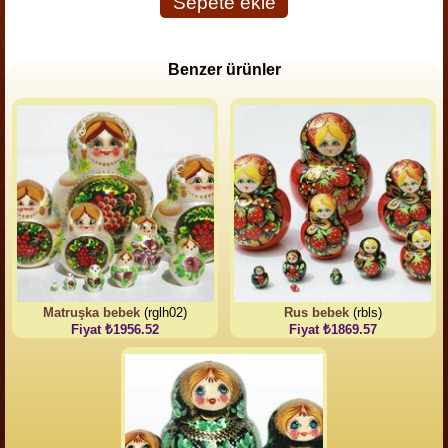
Sepete ekle
Benzer ürünler
Matruşka bebek
(rglh02)
Rus bebek
(rbls)
Fiyat ₺1956.52
Fiyat ₺1869.57