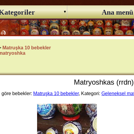
Kategoriler
Ana menü
 >
Matruşka 10 bebekler
 matryoshka
Matryoshkas (rrdn)
göre bebekler:
Matruşka 10 bebekler
, Kategori:
Geleneksel ma