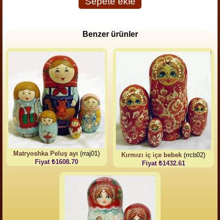
Sepete ekle
Benzer ürünler
Matryoshka Peluş ayı
(rraj01)
Kırmızı iç içe bebek
(rrcb02)
Fiyat ₺1608.70
Fiyat ₺1432.61