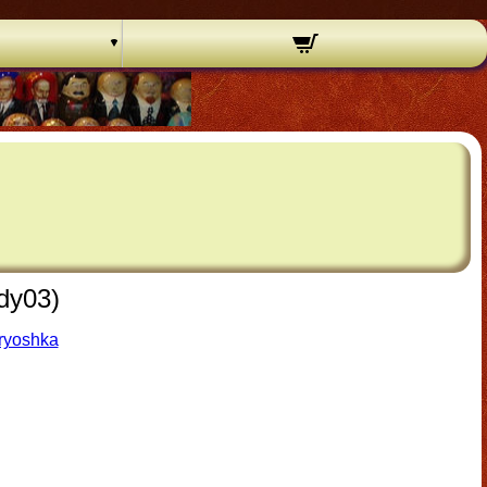
dy03)
ryoshka