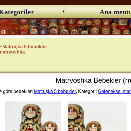
Kategoriler
Ana menü
 >
Matruşka 5 bebekler
 matryoshka
Matryoshka Bebekler (rr
 göre bebekler:
Matruşka 5 bebekler
, Kategori:
Geleneksel mat