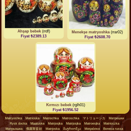
Ahşap bebek
(rrdf)
Menekşe matryoshka
(rrar02)
Fiyat ₺2389.13
Fiyat ₺2608.70
Kırmızı bebek
(rglh01)
Fiyat ₺1956.52
|
|
|
|
|
|
Matryoshka
Matrioska
Matriochka
Matroschka
マトリョーシカ
Матрешки
|
|
|
|
|
|
Rysk docka
Maatuska
Matrjosjka
Matrjosjka
Matroesjka
Matrioszka
|
|
|
|
|
|
Матрьошка
俄羅斯套娃
Matrjoska
მატრიოშკა
Ματριόσκα
Boneca russa