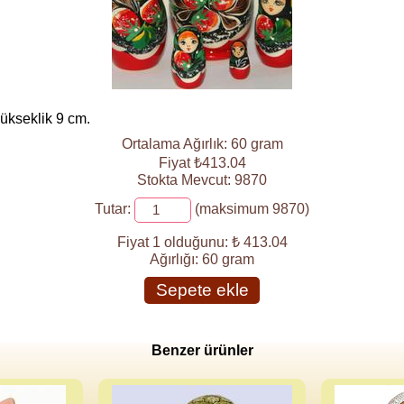
ükseklik 9 cm.
Ortalama Ağırlık: 60 gram
Fiyat ₺413.04
Stokta Mevcut: 9870
Tutar:
(maksimum 9870)
Fiyat 1 olduğunu:
₺ 413.04
Ağırlığı:
60 gram
Sepete ekle
Benzer ürünler