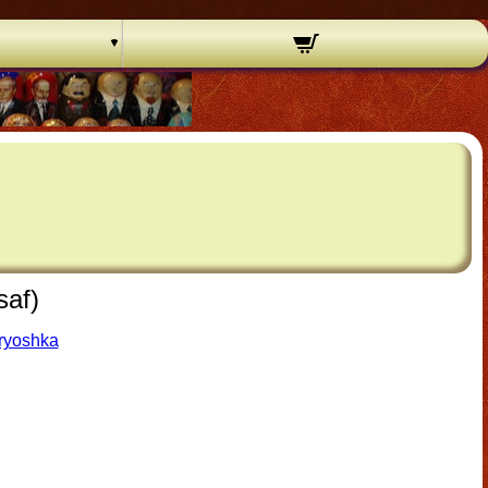
saf)
ryoshka