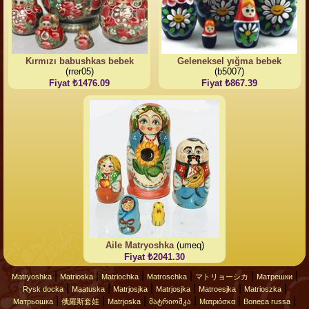
Kırmızı babushkas bebek
Geleneksel yığma bebek
(rrer05)
(b5007)
Fiyat ₺1476.09
Fiyat ₺867.39
Aile Matryoshka
(umeq)
Fiyat ₺2041.30
|
|
|
|
|
|
Matryoshka
Matrioska
Matriochka
Matroschka
マトリョーシカ
Матрешки
|
|
|
|
|
|
Rysk docka
Maatuska
Matrjosjka
Matrjosjka
Matroesjka
Matrioszka
|
|
|
|
|
|
Матрьошка
俄羅斯套娃
Matrjoska
მატრიოშკა
Ματριόσκα
Boneca russa