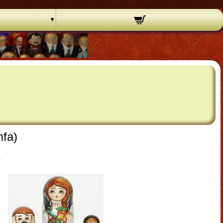
mfa)
ı