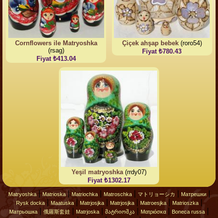
Cornflowers ile Matryoshka
Çiçek ahşap bebek
(roro54)
(rsag)
Fiyat ₺780.43
Fiyat ₺413.04
Yeşil matryoshka
(rrdy07)
Fiyat ₺1302.17
|
|
|
|
|
|
Matryoshka
Matrioska
Matriochka
Matroschka
マトリョーシカ
Матрешки
|
|
|
|
|
|
Rysk docka
Maatuska
Matrjosjka
Matrjosjka
Matroesjka
Matrioszka
|
|
|
|
|
|
Матрьошка
俄羅斯套娃
Matrjoska
მატრიოშკა
Ματριόσκα
Boneca russa