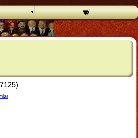
b7125)
mlar