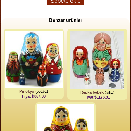
Sepete ekle
Benzer ürünler
Pinokyo
(b5161)
Repka bebek
(rskz)
Fiyat ₺867.39
Fiyat ₺1173.91