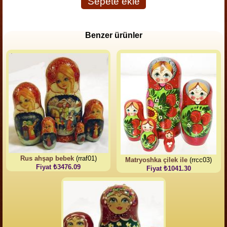
Sepete ekle
Benzer ürünler
Rus ahşap bebek
(rraf01)
Matryoshka çilek ile
(rrcc03)
Fiyat ₺3476.09
Fiyat ₺1041.30