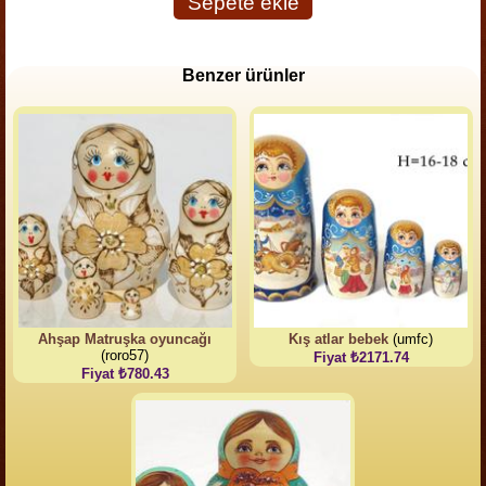
Sepete ekle
Benzer ürünler
Ahşap Matruşka oyuncağı
Kış atlar bebek
(umfc)
(roro57)
Fiyat ₺2171.74
Fiyat ₺780.43